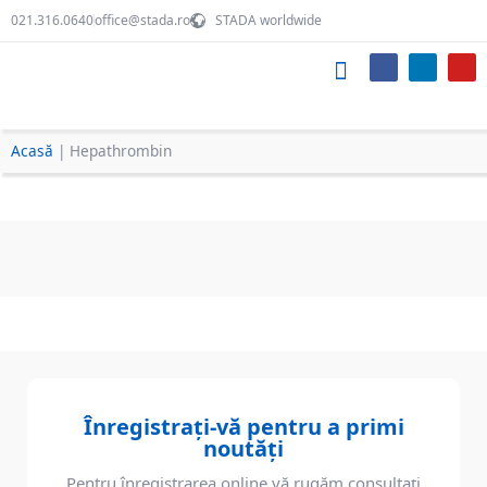
021.316.0640
office@stada.ro
STADA worldwide
Produsele noastre
Despre STADA
Echipa noastră
Acasă
|
Hepathrombin
Înregistrați-vă pentru a primi
noutăți
Pentru înregistrarea online vă rugăm consultați