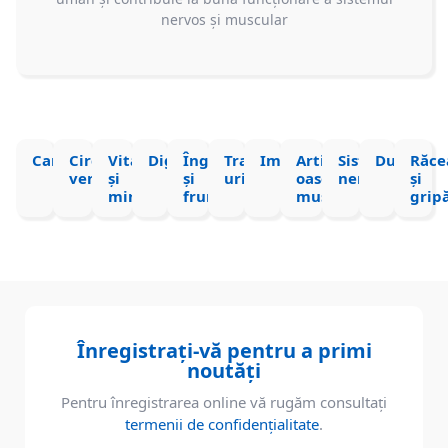
nervos și muscular
Cardiologie
Circulație
Vitamine
Digestie
Îngrijire
Tract
Imunitate
Articulații,
Sistem
Durere
Răce
venoasă
și
și
urinar
oase,
nervos
și
minerale
frumusețe
mușchi
grip
Înregistrați-vă pentru a primi
noutăți
Pentru înregistrarea online vă rugăm consultați
termenii de confidențialitate
.