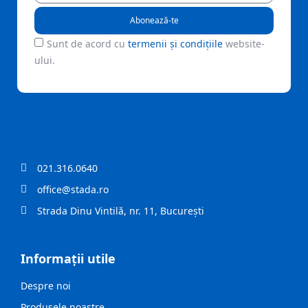
Abonează-te
Sunt de acord cu
termenii și condițiile
website-
ului.
021.316.0640
office@stada.ro
Strada Dinu Vintilă, nr. 11, București
Informații utile
Despre noi
Produsele noastre