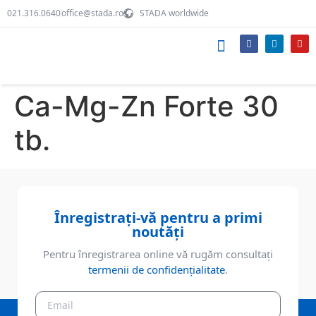
021.316.0640
office@stada.ro
STADA worldwide
Produsele noastre
Despre STADA
Echipa noastră
Ca-Mg-Zn Forte 30
tb.
Înregistrați-vă pentru a primi
noutăți
Pentru înregistrarea online vă rugăm consultați
termenii de confidențialitate
.