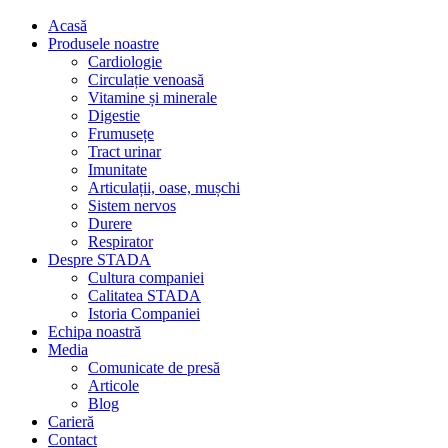
Acasă
Produsele noastre
Cardiologie
Circulație venoasă
Vitamine și minerale
Digestie
Frumusețe
Tract urinar
Imunitate
Articulații, oase, mușchi
Sistem nervos
Durere
Respirator
Despre STADA
Cultura companiei
Calitatea STADA
Istoria Companiei
Echipa noastră
Media
Comunicate de presă
Articole
Blog
Carieră
Contact