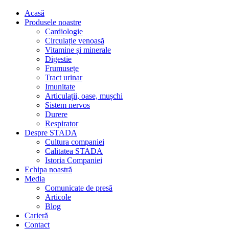
Acasă
Produsele noastre
Cardiologie
Circulație venoasă
Vitamine și minerale
Digestie
Frumusețe
Tract urinar
Imunitate
Articulații, oase, mușchi
Sistem nervos
Durere
Respirator
Despre STADA
Cultura companiei
Calitatea STADA
Istoria Companiei
Echipa noastră
Media
Comunicate de presă
Articole
Blog
Carieră
Contact