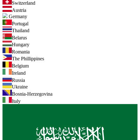
Switzerland
Austria
Germany
Portugal
Thailand
Belarus
Hungary
Romania
The Phillippines
Belgium
Ireland
Russia
Ukraine
Bosnia-Herzegovina
Italy