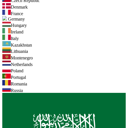
Czech Republic
Denmark
France
Germany
Hungary
Ireland
Italy
Kazakhstan
Lithuania
Montenegro
Netherlands
Poland
Portugal
Romania
Russia