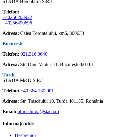
STADA Hemofarm S.R.L.
Telefon:
+40256203922
+40256490696
Adresa:
Calea Torontalului, km6, 300633
București
Telefon:
021.316.0640
Adresa:
Str. Dinu Vintilă 11, București 021101
Turda
STADA M&D S.R.L.
Telefon:
+40 364 130 001
Adresa:
Str. Trascăului 10, Turda 401135, România
Email:
office.turda@stada.ro
Informații utile
Despre noi