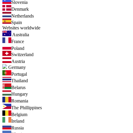
Slovenia
Denmark
Netherlands
Spain
Websites worldwide
Australia
France
Poland
Switzerland
Austria
Germany
Portugal
Thailand
Belarus
Hungary
Romania
The Phillippines
Belgium
Ireland
Russia