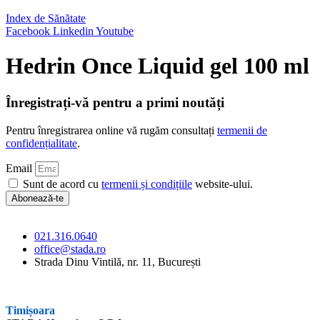
Index de Sănătate
Facebook
Linkedin
Youtube
Hedrin Once Liquid gel 100 ml
Înregistrați-vă pentru a primi noutăți
Pentru înregistrarea online vă rugăm consultați
termenii de
confidențialitate
.
Email
Sunt de acord cu
termenii și condițiile
website-ului.
Abonează-te
021.316.0640
office@stada.ro
Strada Dinu Vintilă, nr. 11, București
Timișoara