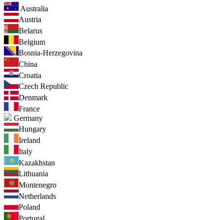
Australia
Austria
Belarus
Belgium
Bosnia-Herzegovina
China
Croatia
Czech Republic
Denmark
France
Germany
Hungary
Ireland
Italy
Kazakhstan
Lithuania
Montenegro
Netherlands
Poland
Portugal