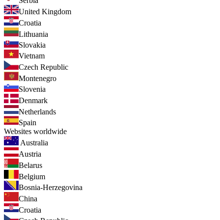
Serbia
United Kingdom
Croatia
Lithuania
Slovakia
Vietnam
Czech Republic
Montenegro
Slovenia
Denmark
Netherlands
Spain
Websites worldwide
Australia
Austria
Belarus
Belgium
Bosnia-Herzegovina
China
Croatia