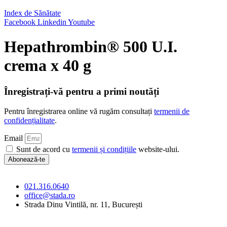
Index de Sănătate
Facebook
Linkedin
Youtube
Hepathrombin® 500 U.I.
crema x 40 g
Înregistrați-vă pentru a primi noutăți
Pentru înregistrarea online vă rugăm consultați
termenii de
confidențialitate
.
Email
Sunt de acord cu
termenii și condițiile
website-ului.
Abonează-te
021.316.0640
office@stada.ro
Strada Dinu Vintilă, nr. 11, București