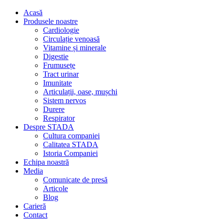
Acasă
Produsele noastre
Cardiologie
Circulație venoasă
Vitamine și minerale
Digestie
Frumusețe
Tract urinar
Imunitate
Articulații, oase, mușchi
Sistem nervos
Durere
Respirator
Despre STADA
Cultura companiei
Calitatea STADA
Istoria Companiei
Echipa noastră
Media
Comunicate de presă
Articole
Blog
Carieră
Contact