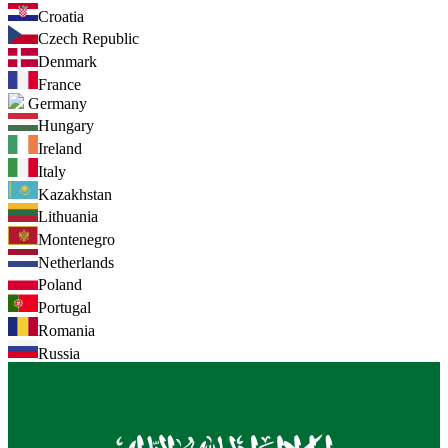
Croatia
Czech Republic
Denmark
France
Germany
Hungary
Ireland
Italy
Kazakhstan
Lithuania
Montenegro
Netherlands
Poland
Portugal
Romania
Russia