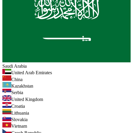
Saudi Arabia
United Arab Emirates
China
Kazakhstan
Serbia
United Kingdom
Croatia
Lithuania
Slovakia
Vietnam
Czech Republic