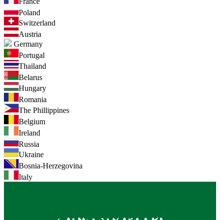
France
Poland
Switzerland
Austria
Germany
Portugal
Thailand
Belarus
Hungary
Romania
The Phillippines
Belgium
Ireland
Russia
Ukraine
Bosnia-Herzegovina
Italy