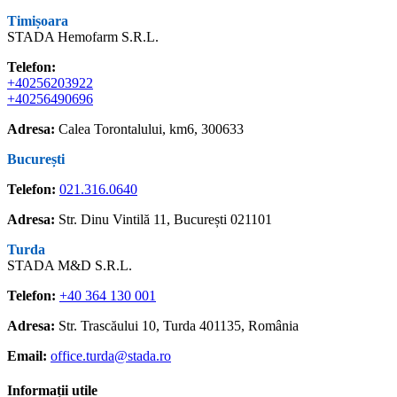
Timișoara
STADA Hemofarm S.R.L.
Telefon:
+40256203922
+40256490696
Adresa:
Calea Torontalului, km6, 300633
București
Telefon:
021.316.0640
Adresa:
Str. Dinu Vintilă 11, București 021101
Turda
STADA M&D S.R.L.
Telefon:
+40 364 130 001
Adresa:
Str. Trascăului 10, Turda 401135, România
Email:
office.turda@stada.ro
Informații utile