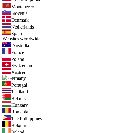
Montenegro
Slovenia
Denmark
Netherlands
Spain
Websites worldwide
Australia
France
Poland
Switzerland
Austria
Germany
Portugal
Thailand
Belarus
Hungary
Romania
The Phillippines
Belgium
Ireland