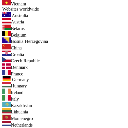
Vietnam
Websites worldwide
Australia
Austria
Belarus
Belgium
Bosnia-Herzegovina
China
Croatia
Czech Republic
Denmark
France
Germany
Hungary
Ireland
Italy
Kazakhstan
Lithuania
Montenegro
Netherlands