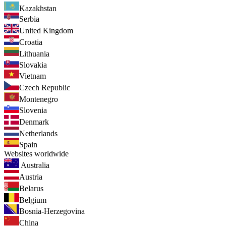
Kazakhstan
Serbia
United Kingdom
Croatia
Lithuania
Slovakia
Vietnam
Czech Republic
Montenegro
Slovenia
Denmark
Netherlands
Spain
Websites worldwide
Australia
Austria
Belarus
Belgium
Bosnia-Herzegovina
China