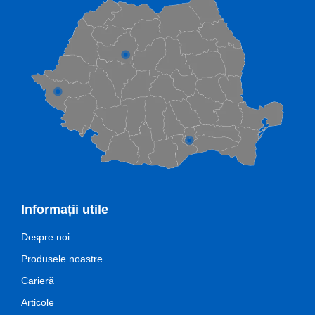
Informații utile
Despre noi
Produsele noastre
Carieră
Articole