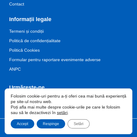
Contact
Informații legale
Termeni și condiții
Politică de confidențialitate
Politică Cookies
Formular pentru raportare evenimente adverse
ANPC
Urmărește-ne
Folosim cookie-uri pentru a-ți oferi cea mai bună experiență
pe site-ul nostru web.
Poți afla mai multe despre cookie-urile pe care le folosim
sau să le dezactivezi în
setări
.
Accept
Respinge
Setări
© 2026 STADA Romania, toate drepturile rezervate. Web Design
AdSymphony