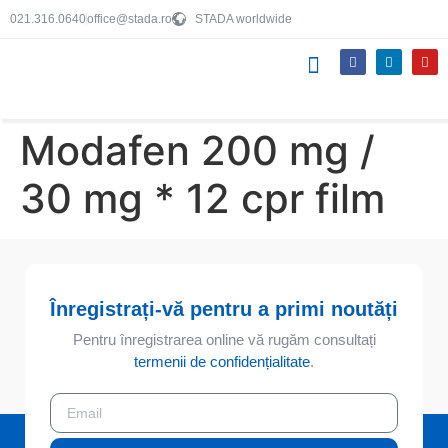
021.316.0640
office@stada.ro
STADA worldwide
Produsele noastre
Despre STADA
Echipa noastră
Modafen 200 mg /
30 mg * 12 cpr film
Înregistrați-vă pentru a primi noutăți
Pentru înregistrarea online vă rugăm consultați
termenii de confidențialitate
.