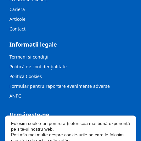
Carieră
Articole
Contact
Informații legale
Termeni și condiții
Politică de confidențialitate
Politică Cookies
Formular pentru raportare evenimente adverse
ANPC
Urmărește-ne
Folosim cookie-uri pentru a-ți oferi cea mai bună experiență
pe site-ul nostru web.
Poți afla mai multe despre cookie-urile pe care le folosim
sau să le dezactivezi în
setări
.