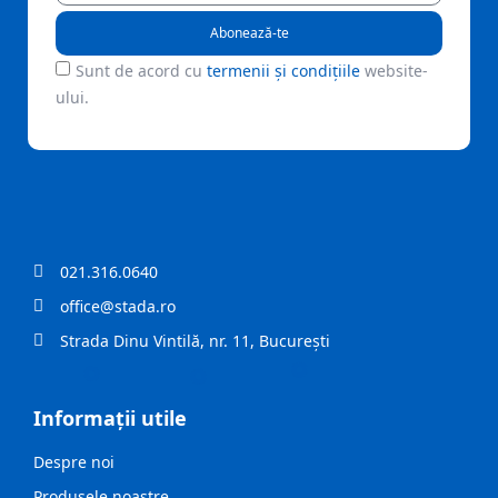
Abonează-te
Sunt de acord cu
termenii și condițiile
website-
ului.
021.316.0640
office@stada.ro
Strada Dinu Vintilă, nr. 11, București
Informații utile
Despre noi
Produsele noastre