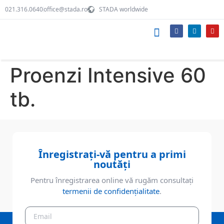
021.316.0640
office@stada.ro
STADA worldwide
Produsele noastre
Despre STADA
Echipa noastră
Proenzi Intensive 60
tb.
Înregistrați-vă pentru a primi
noutăți
Pentru înregistrarea online vă rugăm consultați
termenii de confidențialitate
.